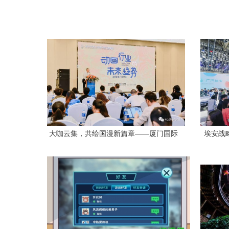
大咖云集，共绘国漫新篇章——厦门国际
埃安战
动漫节见证国漫崛起与游戏开发新浪潮
型，