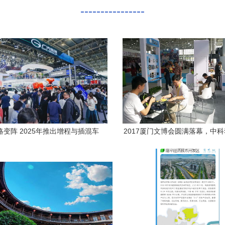
----------------
略变阵 2025年推出增程与插混车
2017厦门文博会圆满落幕，中
AION V迈向独立发展2.0时代
起航，下一站聚焦厦门动漫