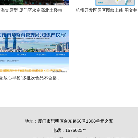
海棠原型 厦门至永定高北土楼精
杭州开发区园区图绘上线 图文
品纯玩一日游
动漫开发绽放新魅力
早龙放心早餐”多批次食品不合格，
漫产业或可借鉴开发新思路
地址：厦门市思明区台东路66号1308单元之五
电话：1575023**