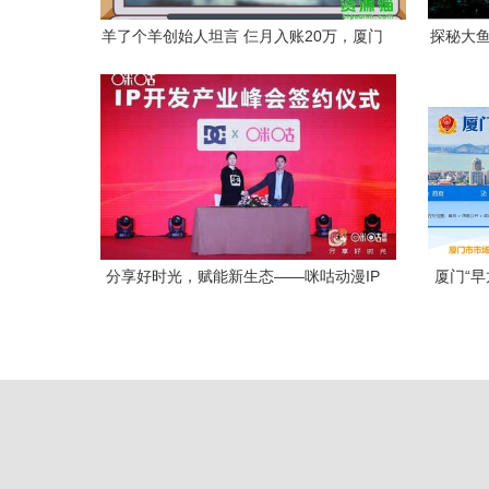
羊了个羊创始人坦言 仨月入账20万，厦门
探秘大鱼
动漫开发的意外之喜
分享好时光，赋能新生态——咪咕动漫IP
厦门“
开发产业峰会在杭举行
动