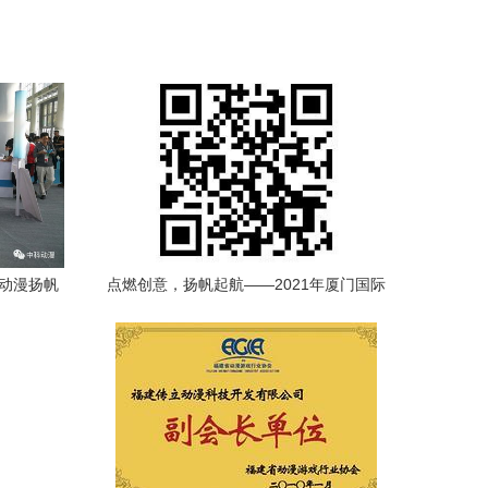
科动漫扬帆
点燃创意，扬帆起航——2021年厦门国际
开发
动漫节“金海豚游戏开发大赛”报名正式启
动