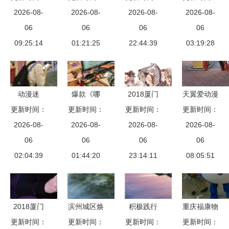
品及数字化
2026-08-
2026-08-
场 户型
成立 开启
2026-08-
磅参展厦门
2026-08-
展览会盛大
06
图、开发商
06
动漫开发崭
06
动漫游戏产
06
开幕 礼品
09:25:14
与区位价值
01:21:25
22:44:39
新篇章
业发展峰
03:19:28
行业迎来创
全解析
会，演
新与变革新
绎“翻阅·漫
风向
画”跨界新
动漫迷
爆款《哪
2018厦门
天翼爱动漫
趋势
更新时间：
的“幻想世
吒》票房破
更新时间：
国际动漫节
更新时间：
更新时间：
携5G新产
界” 第六届
2026-08-
10亿！全片
2026-08-
衍生品大赛
2026-08-
品亮相第十
2026-08-
厦门子鱼动
06
最燃场面出
06
十大知名IP
06
二届厦门国
06
漫展盛大开
02:04:39
自厦门这家
01:44:20
助力厦门动
23:14:11
际动漫节
08:05:51
幕 厦门动
动漫公司
漫产业新跨
漫开发
越
2018厦门
滨州城区焕
积极践行
重庆福康物
国际动漫节
更新时间：
更新时间：
新颜 控规
更新时间：
ESG理念
业管理与厦
更新时间：