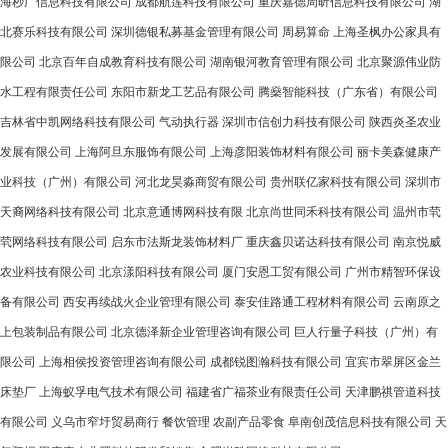
海秒广信息科技有限公司
成都航莲科技有限公司
重庆嘉德周昕信息科技有限公司
湖
北赛乐科技有限公司
深圳德银私募基金管理有限公司
周易算命
上海圣枫办公家具有
限公司
北京百年自成教育科技有限公司
湖南银河教育管理有限公司
北京聚源伟业防
水工程有限责任公司
东阳市新龙工艺品有限公司
腾燊智能科技（广东省）有限公司
吉林省中凯网络科技有限公司
气动执行器
深圳市信创力科技有限公司
陕西炎圣农业
发展有限公司
上海阿旦东服饰有限公司
上海彦阳装饰材料有限公司
丽卡美森健康产
业科技（广州）有限公司
河北龙昊淼商贸有限公司
贵州联亿家科技有限公司
深圳市
天裔网络科技有限公司
北京意通博网科技有限
北京尚世同禾科技有限公司
温州市茕
茕网络科技有限公司
启东市法斯龙装饰材料厂
重庆鑫贝诺达科技有限公司
南京悦威
农业科技有限公司
北京漾阳科技有限公司
厦门安恩工贸有限公司
广州市精智环保设
备有限公司
西安再续战火企业管理有限公司
泰安佳路通工程材料有限公司
云南原之
上包装制品有限公司
北京德泽新企业管理咨询有限公司
巨人行量子科技（广州）有
限公司
上海相侯投资管理咨询有限公司
成都锐图瀚科技有限公司
宜宾市翠屏区金兰
床垫厂
上海蚁孚电气技术有限公司
福建省广福茶业有限责任公司
天津鹏祺管道科技
有限公司
义乌市窄圩贸易商行
餐饮管理
农副产品零食
阜南创茂信息科技有限公司
天