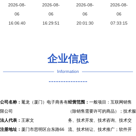
游戏开发大
2026-08-
图勾勒重庆
2026-08-
以绿色引擎
2026-08-
门动漫开发
2026-08-
赛报名启动
06
焕发展轴，
06
驱动可持续
06
跨界合作的
06
助力厦门动
16:06:40
厦门动漫照
16:29:51
20:01:30
发展
07:33:15
新篇章
漫产业腾飞
亮发展之路
企业信息
Information
----------------
公司名称：
鼍龙（厦门）电子商务有
经营范围：
一般项目：互联网销售
限公司
（除销售需要许可的商品）；技术服
法人代表：
王家文
务、技术开发、技术咨询、技术交
注册地址：
厦门市思明区台东路66
流、技术转让、技术推广；软件开