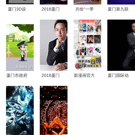
厦门3D设
2018厦门
共绘“一带
厦门第九联
计课程推荐
国际动漫节
一路”数字
盟 开启UE
机构选择、
游戏开发大
文创新蓝图
引擎动漫开
价格参考与
赛盛大启
——第十一
发新征途
优质厂家解
动，点燃创
届厦门国际
析
意引擎
动漫节暨产
业发展峰会
盛大召开
厦门市政府
2018厦门
新漫画官方
厦门国际动
门前三包宣
国际动漫节
下载与安卓
漫节游戏开
传动画 动
游戏开发大
版获取指
发大赛报名
漫助力城市
赛盛大启
南，及厦门
征集火热进
文明新篇章
动，共绘动
动漫产业开
行中，点燃
漫开发新蓝
发环境解析
创意火花
图